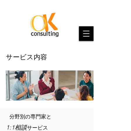
​サービス内容
分野
別の専門家と
1:1相談
サービス